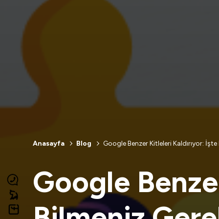
ANASAYFA
Anasayfa
Blog
Google Benzer Kitleleri Kaldırıyor: İşt
HIZMETLERIMIZ
Google Benzer 
HAKKIMIZDA
Bilmeniz Gere