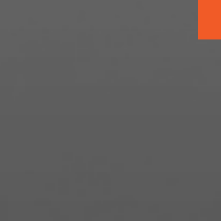
zi artırmaya
hazır
 adım
Bana ger
dresim:
veya te
ile iletişime geçebilirsiniz. Size