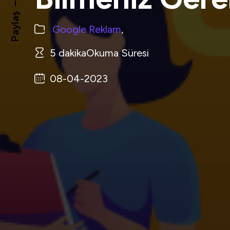
BLOG
–
Paylaş
Google Reklam
,
SSS
5 dakikaOkuma Süresi
İLETIŞIM
08-04-2023