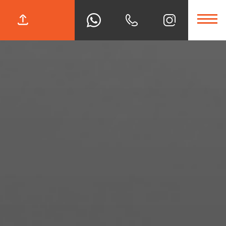
Teklif İste!
 mısınız?
i dönüş sağlamak
lefon numaram:
Webtasarım
ile