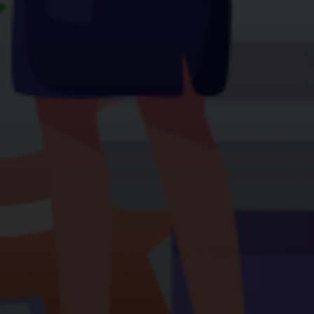
İstanbul-Merkez
Şan
Topselvi, Topselvi Caddesi
Dap Teras Kule 2 No:95
Sk
Daire:6, 34873 Kartal/İstanbul
+90 850 888 6736
merhaba@ilbarsmedya.com