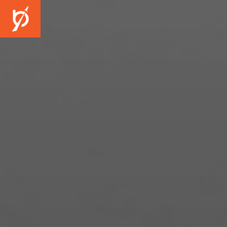
Gelirini
Merhaba, benim
için e-posta a