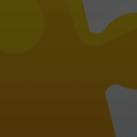
Kreatif
Strateji
Dijital
Reklam
Web
Sosyal
Tasarım
Medya
Google
Web
Yönetimi
Reklam
Yazılım
Arama
Sosyal
Marka
Motoru
Medya
Yönetimi
Opmizasyonu
Reklam
(SEO)
İçerik